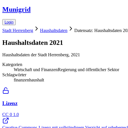
Munigrid
Login
Stadt Herrenberg
Haushaltsdaten
Datensatz: Haushaltsdaten 2
Haushaltsdaten 2021
Haushaltsdaten der Stadt Herrenberg, 2021
Kategorien
Wirtschaft und Finanzen
Regierung und öffentlicher Sektor
Schlagwörter
finanzen
haushalt
Lizenz
CC 0 1.0
Creative Commons-Lizenz mit vollständigem Verzicht auf urheberrech