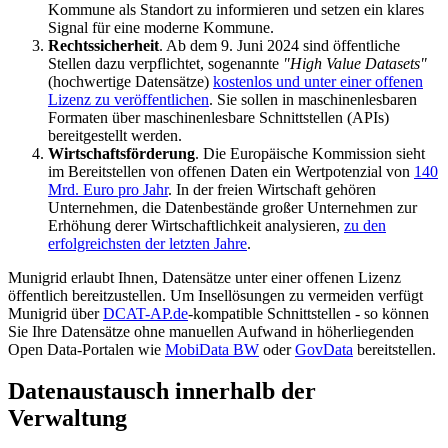
Kommune als Standort zu informieren und setzen ein klares
Signal für eine moderne Kommune.
Rechtssicherheit
. Ab dem 9. Juni 2024 sind öffentliche
Stellen dazu verpflichtet, sogenannte
"High Value Datasets"
(hochwertige Datensätze)
kostenlos und unter einer offenen
Lizenz zu veröffentlichen
. Sie sollen in maschinenlesbaren
Formaten über maschinenlesbare Schnittstellen (APIs)
bereitgestellt werden.
Wirtschaftsförderung
. Die Europäische Kommission sieht
im Bereitstellen von offenen Daten ein Wertpotenzial von
140
Mrd. Euro pro Jahr
. In der freien Wirtschaft gehören
Unternehmen, die Datenbestände großer Unternehmen zur
Erhöhung derer Wirtschaftlichkeit analysieren,
zu den
erfolgreichsten der letzten Jahre
.
Munigrid erlaubt Ihnen, Datensätze unter einer offenen Lizenz
öffentlich bereitzustellen. Um Insellösungen zu vermeiden verfügt
Munigrid über
DCAT-AP.de
-kompatible Schnittstellen - so können
Sie Ihre Datensätze ohne manuellen Aufwand in höherliegenden
Open Data-Portalen wie
MobiData BW
oder
GovData
bereitstellen.
Datenaustausch innerhalb der
Verwaltung